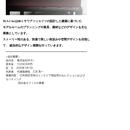
M.A.I incは㈱ミサワアソシエイツの設計した建築に基づいた
モデルルームのプランニングや家具、建材などのデザインを
主な
業務としています。
ストーリー性のある、快適で美しい街並みや空間デザインを目指し
て、 総合的なデザイン展開を行っていきます。
<会社概要>
会社名 : 株式会社M.A.I
資本金 : 10,000,000円
設 立 : 2000年7月1日
代表者 : 代表取締役 三沢 亮一
業務内容 : ①共同住宅等のインテリア用品等のセレクションおよび
セッティング
②白金オフィスの業務
1) インテリア用品の展示、販売、貸し出し
2) 新製品の展示、実験
3) インテリアデザインのプレゼンテーション
③上記業務のインターネットによる展開
代 表 : 三沢 亮一 1971年 早稲田大学理工学部建築学科卒業
1992年 総合建設会社設計部を経て
㈱アーキテクツ・アンド・アソシエイツ取
締役設計部長
1998年 ㈱ミサワアソシエイツ一級建築士事務所
代表取締役